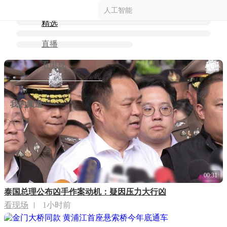
台风“白海豚”预计8月9日晚在浙江中南部登陆，8日至11
类的城市，上海已坚持七年。垃圾分类，正从最初的“新
果呢？这四个字竟然只是一个商标！首先，我们必须先
环内商品住房的，在本市缴纳社会保险或个人所得税的
依旧充足，军工企业正在加紧扩产、持续补充库存。美
日将影响上海，极端情况下影响期将进一步延长至12
时尚”，变成了不少上海居民的“新常态”。七年来，上海
说请什么是“原研一致”？在药学里，这是指仿制药在质
年限，调整为购房之日前连续缴纳满1年及以上。二、完
伊冲突为什么打打停停，似乎找到了部分答案……前后
精选
日。相比“巴威”，本次台风最大特点是“风长雨强”，“总
每天分出来的可回收物已超过8000吨，是7年前的两倍。
量和疗效上跟原研药达到同一水平。真要通过了国家一
善房屋赠与政策父母将家庭名下本市商品住房赠与子女
矛盾的表态回顾整个事件的发展，特朗普态度变化堪比
体持续时间长”，还要警惕龙卷风可能性。
湿垃圾分出量涨了一半还多，干垃圾的清运量反而降
致性评价
的，不核验子
中国的川剧
直播
看电视
我的频道
00:31
泰国总理公布凶手作案动机：疑因压力大行凶
看现场
1小时前