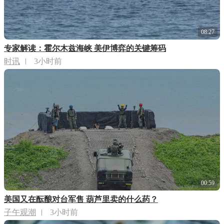
08:27
专家解读：霍尔木兹海峡 美伊博弈的关键筹码
时讯
3小时前
00:59
美国又在酝酿对台军售 葫芦里卖的什么药？
子午观潮
3小时前