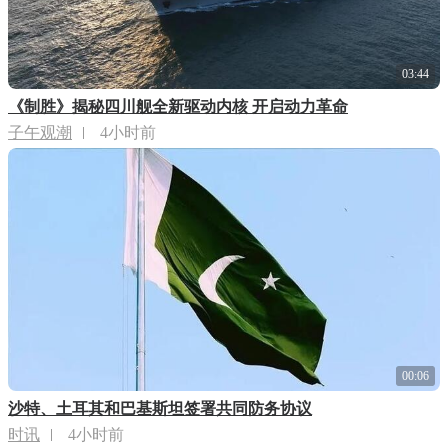
03:44
《制胜》揭秘四川舰全新驱动内核 开启动力革命
子午观潮
4小时前
00:06
沙特、土耳其和巴基斯坦签署共同防务协议
时讯
4小时前