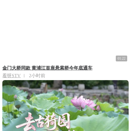
01:22
金门大桥同款 黄浦江首座悬索桥今年底通车
看呀STV
2小时前