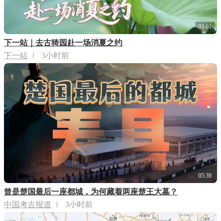
03:01
下一站｜去古猗园赴一场消夏之约
下一站
3小时前
05:39
曾是楚国最后一座都城，为何藏着两座楚王大墓？
中国考古报道
3小时前