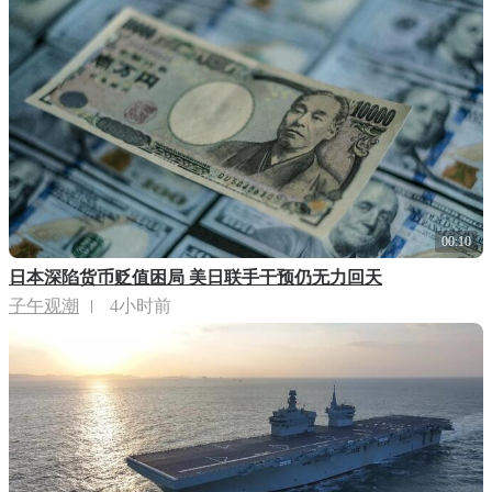
00:10
日本深陷货币贬值困局 美日联手干预仍无力回天
子午观潮
4小时前